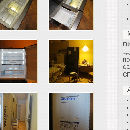
в
кори
п
са
с