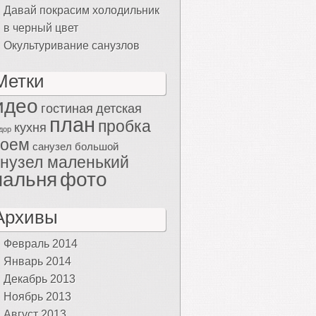
Давай покрасим холодильник
в черный цвет
Окультуривание санузлов
Метки
идео
гостиная
детская
план
пробка
кухня
дор
роем
санузел большой
нузел маленький
пальня
фото
Архивы
Февраль 2014
Январь 2014
Декабрь 2013
Ноябрь 2013
Август 2013