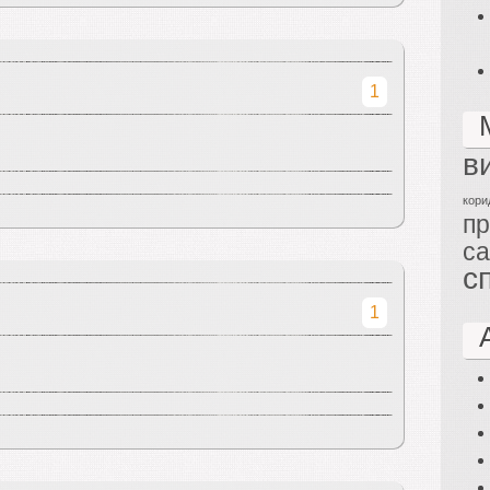
1
в
кори
п
са
с
1