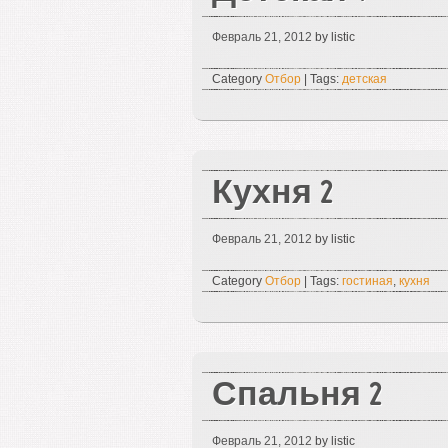
Февраль 21, 2012
by listic
Category
Отбор
| Tags:
детская
Кухня 2
Февраль 21, 2012
by listic
Category
Отбор
| Tags:
гостиная
,
кухня
Спальня 2
Февраль 21, 2012
by listic