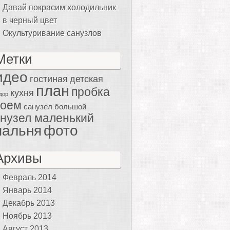
Давай покрасим холодильник
в черный цвет
Окультуривание санузлов
Метки
идео
гостиная
детская
план
пробка
кухня
дор
роем
санузел большой
нузел маленький
пальня
фото
Архивы
Февраль 2014
Январь 2014
Декабрь 2013
Ноябрь 2013
Август 2013