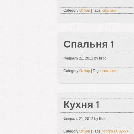
Category
Отбор
| Tags:
спальня
Спальня 1
Февраль 21, 2012
by listic
Category
Отбор
| Tags:
спальня
Кухня 1
Февраль 21, 2012
by listic
Category
Отбор
| Tags:
гостиная
,
кухня