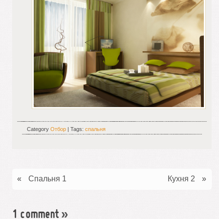
Category
Отбор
| Tags:
спальня
«
Спальня 1
Кухня 2
»
1 comment
»