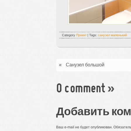
Category
Проект
| Tags:
санузел маленький
«
Санузел большой
0 comment
»
Добавить ко
Ваш e-mail не будет опубликован.
Обязател