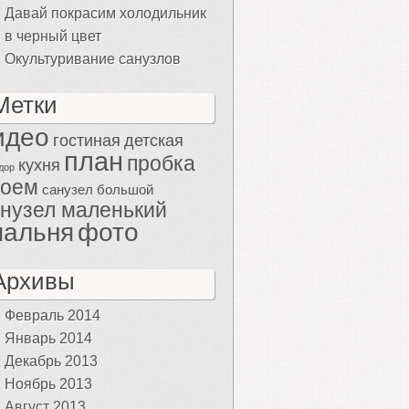
Давай покрасим холодильник
в черный цвет
Окультуривание санузлов
Метки
идео
гостиная
детская
план
пробка
кухня
дор
роем
санузел большой
нузел маленький
пальня
фото
Архивы
Февраль 2014
Январь 2014
Декабрь 2013
Ноябрь 2013
Август 2013