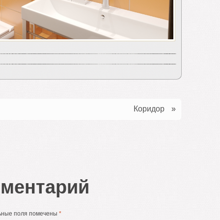
Коридор
»
мментарий
ьные поля помечены
*