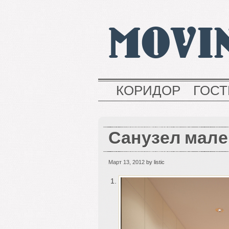
MOVI
КОРИДОР
ГОС
Санузел мал
Март 13, 2012
by listic