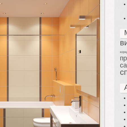
в
кори
п
са
с