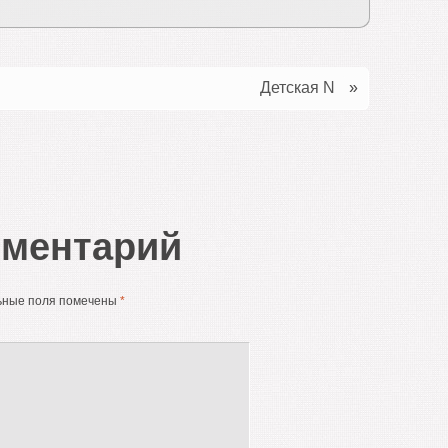
Детская N
»
мментарий
ьные поля помечены
*