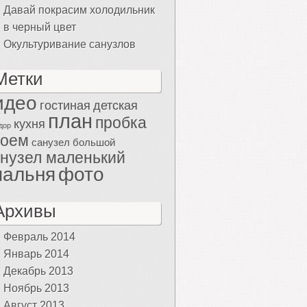
Давай покрасим холодильник
в черный цвет
Окультуривание санузлов
Метки
идео
гостиная
детская
план
пробка
кухня
дор
роем
санузел большой
нузел маленький
пальня
фото
Архивы
Февраль 2014
Январь 2014
Декабрь 2013
Ноябрь 2013
Август 2013