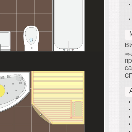
в
кори
п
са
с