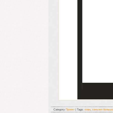
Category
Проект
| Tags:
план
,
санузел больш