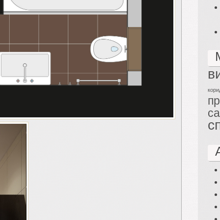
в
кори
п
са
с