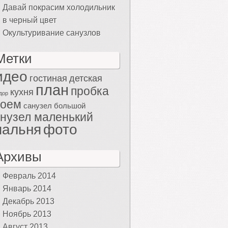
Давай покрасим холодильник
в черный цвет
Окультуривание санузлов
Метки
идео
гостиная
детская
план
пробка
кухня
дор
роем
санузел большой
нузел маленький
пальня
фото
Архивы
Февраль 2014
Январь 2014
Декабрь 2013
Ноябрь 2013
Август 2013